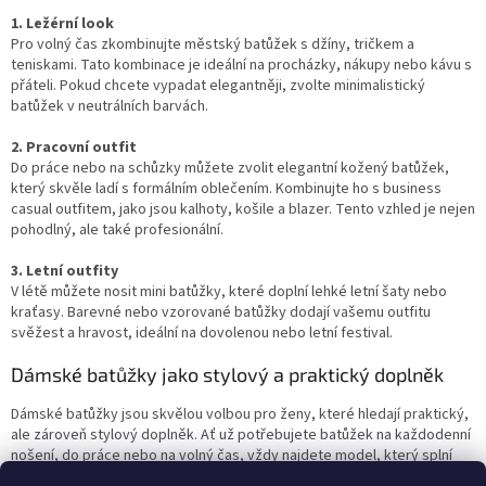
1. Ležérní look
Pro volný čas zkombinujte městský batůžek s džíny, tričkem a
teniskami. Tato kombinace je ideální na procházky, nákupy nebo kávu s
přáteli. Pokud chcete vypadat elegantněji, zvolte minimalistický
batůžek v neutrálních barvách.
2. Pracovní outfit
Do práce nebo na schůzky můžete zvolit elegantní kožený batůžek,
který skvěle ladí s formálním oblečením. Kombinujte ho s business
casual outfitem, jako jsou kalhoty, košile a blazer. Tento vzhled je nejen
pohodlný, ale také profesionální.
3. Letní outfity
V létě můžete nosit mini batůžky, které doplní lehké letní šaty nebo
kraťasy. Barevné nebo vzorované batůžky dodají vašemu outfitu
svěžest a hravost, ideální na dovolenou nebo letní festival.
Dámské batůžky jako stylový a praktický doplněk
Dámské batůžky jsou skvělou volbou pro ženy, které hledají praktický,
ale zároveň stylový doplněk. Ať už potřebujete batůžek na každodenní
nošení, do práce nebo na volný čas, vždy najdete model, který splní
vaše potřeby a podtrhne váš osobní styl. S širokou nabídkou batůžků