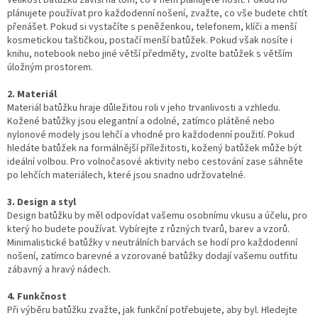
plánujete používat pro každodenní nošení, zvažte, co vše budete chtít
přenášet. Pokud si vystačíte s peněženkou, telefonem, klíči a menší
kosmetickou taštičkou, postačí menší batůžek. Pokud však nosíte i
knihu, notebook nebo jiné větší předměty, zvolte batůžek s větším
úložným prostorem.
2. Materiál
Materiál batůžku hraje důležitou roli v jeho trvanlivosti a vzhledu.
Kožené batůžky jsou elegantní a odolné, zatímco plátěné nebo
nylonové modely jsou lehčí a vhodné pro každodenní použití. Pokud
hledáte batůžek na formálnější příležitosti, kožený batůžek může být
ideální volbou. Pro volnočasové aktivity nebo cestování zase sáhněte
po lehčích materiálech, které jsou snadno udržovatelné.
3. Design a styl
Design batůžku by měl odpovídat vašemu osobnímu vkusu a účelu, pro
který ho budete používat. Vybírejte z různých tvarů, barev a vzorů.
Minimalistické batůžky v neutrálních barvách se hodí pro každodenní
nošení, zatímco barevné a vzorované batůžky dodají vašemu outfitu
zábavný a hravý nádech.
4. Funkčnost
Při výběru batůžku zvažte, jak funkční potřebujete, aby byl. Hledejte