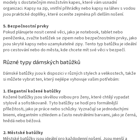
modely s dostatečným množstvím kapes, které vám usnadní
organizaci. Kapsy na zip, vnitřní přihrádky nebo kapsy na láhev s vodou
jsou praktické doplňky, které oceníte zejména při delším nošení.
5. Bezpečnostní prvky
Pokud plánujete nosit cenné věci, jako je notebook, tablet nebo
peněženka, zvažte batůžek se zipem nebo bezpečnostními prvky, jako
jsou skryté kapsy nebo uzamykatelné zipy. Tento typ batůžku je ideální
pro cestování nebo do města, kde chcete mít své věci v bezpečí.
Různé typy dámských batůžků
Dámské batůžky jsou k dispozici v různých stylech a velikostech, takže
si můžete vybrat ten, který nejlépe vyhovuje vašim potřebám:
1. Elegantní kožené batůžky
Kožené batůžky jsou skvělou volbou pro ženy, které chtějí vypadat
stylově a sofistikovaně. Tyto batůžky se hodí pro formálnější
příležitosti, jako je práce nebo schůzky. Vyznačují se jednoduchými
liniemi, elegantním vzhledem a často neutrálními barvami, jako je černá,
hnědá nebo béžová.
2. Městské batůžky
Městské batůžky jsou ideální pro každodenní nošení. Jsou menší a