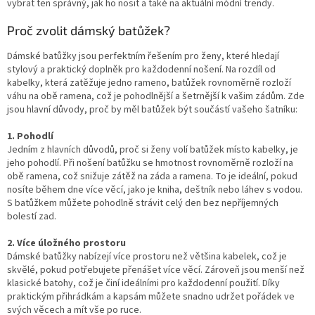
vybrat ten správný, jak ho nosit a také na aktuální módní trendy.
Proč zvolit dámský batůžek?
Dámské batůžky jsou perfektním řešením pro ženy, které hledají
stylový a praktický doplněk pro každodenní nošení. Na rozdíl od
kabelky, která zatěžuje jedno rameno, batůžek rovnoměrně rozloží
váhu na obě ramena, což je pohodlnější a šetrnější k vašim zádům. Zde
jsou hlavní důvody, proč by měl batůžek být součástí vašeho šatníku:
1. Pohodlí
Jedním z hlavních důvodů, proč si ženy volí batůžek místo kabelky, je
jeho pohodlí. Při nošení batůžku se hmotnost rovnoměrně rozloží na
obě ramena, což snižuje zátěž na záda a ramena. To je ideální, pokud
nosíte během dne více věcí, jako je kniha, deštník nebo láhev s vodou.
S batůžkem můžete pohodlně strávit celý den bez nepříjemných
bolestí zad.
2. Více úložného prostoru
Dámské batůžky nabízejí více prostoru než většina kabelek, což je
skvělé, pokud potřebujete přenášet více věcí. Zároveň jsou menší než
klasické batohy, což je činí ideálními pro každodenní použití. Díky
praktickým přihrádkám a kapsám můžete snadno udržet pořádek ve
svých věcech a mít vše po ruce.