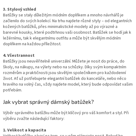
3. Stylový vzhled
Batůžky se staly důležitým módním doplňkem a mnoho návrhářů je
začlenilo do svých kolekcí. Na trhu najdete různé styly – od elegantních
kožených batůžků, přes minimalistické modely až po výrazné a
barevné kousky, které podtrhnou vaši osobnost. Batůžek se hodí jak k
ležérnímu, tak k elegantnímu outfitu a může být skvělým módním
doplňkem na každou příležitost.
4. Všestrannost
Batůžky jsou neuvěřitelně univerzální. Můžete je nosit do práce, do
školy, na nákupy, na výlety nebo na schůzky. Díky svým kompaktním
rozměrům a praktičnosti jsou skvělým společníkem pro každodenní
život. Ať už potřebujete elegantní batůžek do kanceláře, nebo něco
hravého na volný čas, vždy najdete model, který bude odpovídat vašim
potřebám.
Jak vybrat správný dámský batůžek?
Výběr správného batůžku může být klíčový pro váš komfort a styl. Při
výběru zvažte následující faktory:
1. Velikost a kapacita
Velikost batůžku závisí na tom, co v něm plánujete nosit. Pokud ho