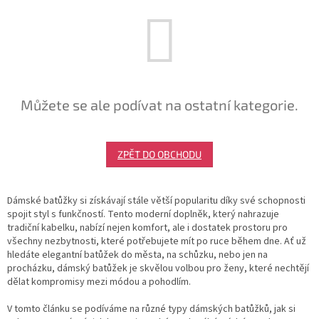
Můžete se ale podívat na ostatní kategorie.
ZPĚT DO OBCHODU
Dámské batůžky si získávají stále větší popularitu díky své schopnosti
spojit styl s funkčností. Tento moderní doplněk, který nahrazuje
tradiční kabelku, nabízí nejen komfort, ale i dostatek prostoru pro
všechny nezbytnosti, které potřebujete mít po ruce během dne. Ať už
hledáte elegantní batůžek do města, na schůzku, nebo jen na
procházku, dámský batůžek je skvělou volbou pro ženy, které nechtějí
dělat kompromisy mezi módou a pohodlím.
V tomto článku se podíváme na různé typy dámských batůžků, jak si