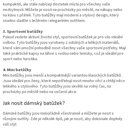
kompaktní, ale stále nabízejí dostatek místa pro všechny vaše
nezbytnosti. Můžete je nosit na procházky po městě, na nákupy nebo
na kávu s přáteli. Tyto batůžky mají moderní a stylový design, který
snadno sladíte s ležérním i elegantním outfitem.
3. Sportovní batůžky
Pokud vedete aktivní životní styl, sportovní batůžek je pro vás ideální
volbou. Tyto batůžky jsou vyrobeny z odolných a lehkých materiálů,
které vám umožní pohodlně nosit všechny vaše sportovní potřeby. Mají
také praktické kapsy na láhve s vodou nebo tenisky, což je ideální pro
sport nebo turistiku.
4. Mini batůžky
Mini batůžky jsou menší a kompaktnější variantou klasických batůžků.
Jsou ideální pro ženy, které nepotřebují nosit mnoho věcí a chtějí něco
lehkého a stylového. Tyto batůžky jsou skvělé na volný čas, na
procházky po městě nebo na večerní akce.
Jak nosit dámský batůžek?
Dámské batůžky jsou mimořádně všestranné a můžete je nosit s
různými outfity. Zde je několik tipů, jak je nosit, aby dokonale doplnily
váš styl: