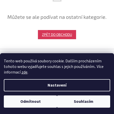
Můžete se ale podívat na ostatní kategorie.
ZPĚT DO OBCHODU
Z
á
Tento web používá soubory cookie. Dalším procházením
Vytvořil Shoptet
p
tohoto webu vyjadřujete souhlas s jejich používáním.. Více
a
informací
zde
.
t
Copyright 2026
Batožiny.cz
. Všechna práva vyhrazena.
í
Nastavení
Odmítnout
Souhlasím