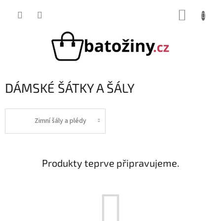
Přejít
NÁKUP
na
obsah
KOŠÍK
DÁMSKÉ ŠÁTKY A ŠÁLY
Zimní šály a plédy
Produkty teprve připravujeme.