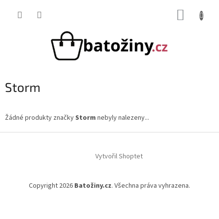
Přejít
NÁKUP
na
obsah
KOŠÍK
Storm
Žádné produkty značky
Storm
nebyly nalezeny...
Z
á
Vytvořil Shoptet
p
a
t
Copyright 2026
Batožiny.cz
. Všechna práva vyhrazena.
í