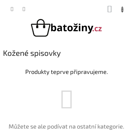
Přejít
NÁKUP
na
obsah
KOŠÍK
Kožené spisovky
Produkty teprve připravujeme.
Můžete se ale podívat na ostatní kategorie.