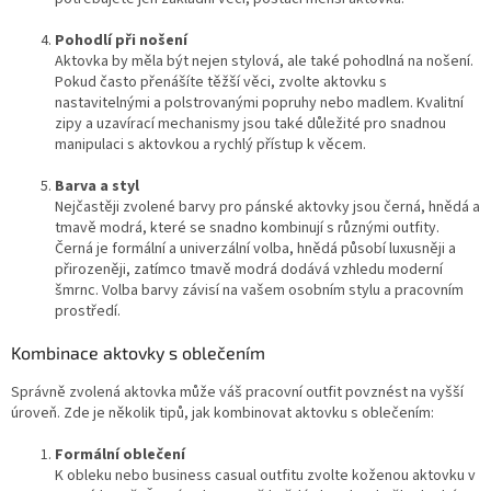
Pohodlí při nošení
Aktovka by měla být nejen stylová, ale také pohodlná na nošení.
Pokud často přenášíte těžší věci, zvolte aktovku s
nastavitelnými a polstrovanými popruhy nebo madlem. Kvalitní
zipy a uzavírací mechanismy jsou také důležité pro snadnou
manipulaci s aktovkou a rychlý přístup k věcem.
Barva a styl
Nejčastěji zvolené barvy pro pánské aktovky jsou černá, hnědá a
tmavě modrá, které se snadno kombinují s různými outfity.
Černá je formální a univerzální volba, hnědá působí luxusněji a
přirozeněji, zatímco tmavě modrá dodává vzhledu moderní
šmrnc. Volba barvy závisí na vašem osobním stylu a pracovním
prostředí.
Kombinace aktovky s oblečením
Správně zvolená aktovka může váš pracovní outfit povznést na vyšší
úroveň. Zde je několik tipů, jak kombinovat aktovku s oblečením:
Formální oblečení
K obleku nebo business casual outfitu zvolte koženou aktovku v