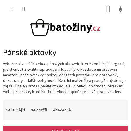
Přejít
NÁKUP
na
obsah
KOŠÍK
Pánské aktovky
Vyberte si z naší kolekce pánských aktovek, které kombinují eleganci,
praktičnost a kvalitní zpracování. Ideální pro každodenní pracovní
nasazení, naše aktovky nabízejí dostatek prostoru pro notebook,
dokumenty a další nezbytnosti. Kvalitní materiály a promyšlený design
zajišťují nejen profesionální vzhled, ale i dlouhou životnost. Perfektní
volba pro muže, kteří hledají stylový doplněk pro svůj pracovní den.
Ř
a
Nejlevnější
Nejdražší
Abecedně
z
e
n
OTEVŘÍT FILTR