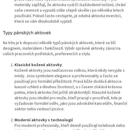
materiály zajišťují, že aktovka vydrží i každodenní nošení, chrání
vaše cennosti a vypadá stále stejně skvěle i po několika letech
používání. Pokud často cestujete, je odolná aktovka investicí,
která se vám dlouhodobě vyplatí.
Typy pánských aktovek
Na trhu je k dispozici několik typů pánských aktovek, které se liší
designem, materiálem i funkčností. Výběr správné aktovky závisí na
vašich pracovních potřebách, preferencích a stylu.
Klasické kožené aktovky
Kožené aktovky jsou nadčasovou volbou, která nikdy nevyjde z
módy. Jsou symbolem elegance a profesionality a často se
používají pro formální příležitosti. Pravá kůže dodává aktovce
luxusní vzhled a dlouhou životnost, a s časem získává krásnou
patinu, která aktovku činí ještě atraktivnější. Klasické kožené
aktovky jsou ideální pro muže, kteří pracují v prostředí, kde je
vyžadován formální oděv, jako jsou advokátní kanceláře, finanční
sektor nebo vedoucí pozice.
Moderní aktovky s technologií
Pro moderní profesionály, kteří denně používají notebook nebo