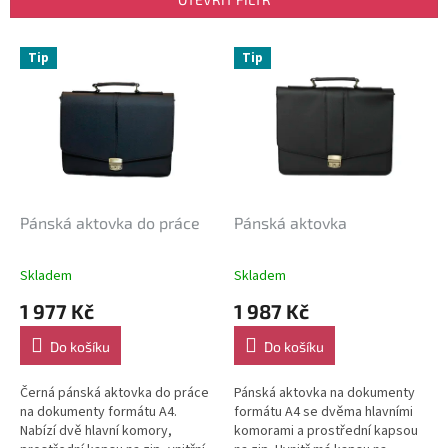
í
p
V
r
Tip
Tip
ý
o
p
d
i
u
s
k
p
t
r
ů
o
d
Pánská aktovka do práce
Pánská aktovka
u
k
Skladem
Skladem
t
1 977 Kč
1 987 Kč
ů
Do košíku
Do košíku
Černá pánská aktovka do práce
Pánská aktovka na dokumenty
na dokumenty formátu A4.
formátu A4 se dvěma hlavními
Nabízí dvě hlavní komory,
komorami a prostřední kapsou