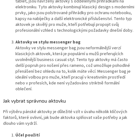
tablet, jsou navrženy aktovky s oddělenými přihrádkami na
elektroniku. Tyto aktovky kombinují klasický design s moderními
prvky, jako jsou polstrované přihrádky pro ochranu notebooku,
kapsy na nabíječky a další elektronické příslušenství. Tento typ
aktovek je skvělý pro muže, kteří potřebují propojit svůj
profesionální vzhled s technologickými požadavky dnešní doby.
Aktovky ve stylu messenger bag
Aktovky ve stylu messenger bag jsou neformálnější verzí
klasických aktovek, která je populární u mužů preferujících
uvolněnější business casual styl. Tento typ aktovky má často
delší popruh pro nošení přes rameno, což umožňuje pohodlné
přenášení bez ohledu na to, kolik máte věcí. Messenger bag je
ideální volbou pro muže, kteří pracují v kreativním prostředí
nebo v profesích, kde není vyžadováno striktně formální
oblečení.
Jak vybrat správnou aktovku
Při výběru pánské aktovky je důležité vzít v úvahu několik klíčových
faktorů, které ovlivní, jak bude aktovka splňovat vaše potřeby a jak
dlouho vám vydrží.
Účel použití