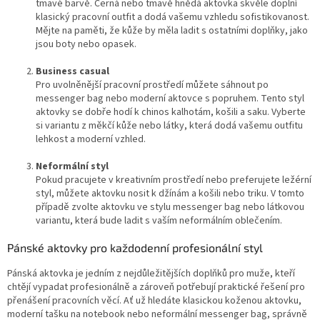
tmavé barvě. Černá nebo tmavě hnědá aktovka skvěle doplní
klasický pracovní outfit a dodá vašemu vzhledu sofistikovanost.
Mějte na paměti, že kůže by měla ladit s ostatními doplňky, jako
jsou boty nebo opasek.
Business casual
Pro uvolněnější pracovní prostředí můžete sáhnout po
messenger bag nebo moderní aktovce s popruhem. Tento styl
aktovky se dobře hodí k chinos kalhotám, košili a saku. Vyberte
si variantu z měkčí kůže nebo látky, která dodá vašemu outfitu
lehkost a moderní vzhled.
Neformální styl
Pokud pracujete v kreativním prostředí nebo preferujete ležérní
styl, můžete aktovku nosit k džínám a košili nebo triku. V tomto
případě zvolte aktovku ve stylu messenger bag nebo látkovou
variantu, která bude ladit s vaším neformálním oblečením.
Pánské aktovky pro každodenní profesionální styl
Pánská aktovka je jedním z nejdůležitějších doplňků pro muže, kteří
chtějí vypadat profesionálně a zároveň potřebují praktické řešení pro
přenášení pracovních věcí. Ať už hledáte klasickou koženou aktovku,
moderní tašku na notebook nebo neformální messenger bag, správně