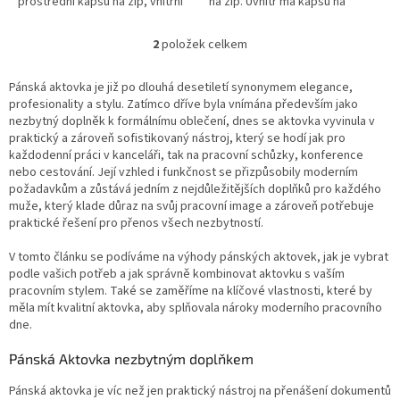
prostřední kapsu na zip, vnitřní
na zip. Uvnitř má kapsu na
kapsu na telefon a držáky na
telefon a držáky na dvě pera,
dvě pera. Lze ji nosit za
další kapsy jsou pod klopou a
2
položek celkem
O
držadlo...
na...
v
l
Pánská aktovka je již po dlouhá desetiletí synonymem elegance,
á
profesionality a stylu. Zatímco dříve byla vnímána především jako
d
nezbytný doplněk k formálnímu oblečení, dnes se aktovka vyvinula v
a
praktický a zároveň sofistikovaný nástroj, který se hodí jak pro
c
každodenní práci v kanceláři, tak na pracovní schůzky, konference
í
nebo cestování. Její vzhled i funkčnost se přizpůsobily moderním
p
požadavkům a zůstává jedním z nejdůležitějších doplňků pro každého
r
muže, který klade důraz na svůj pracovní image a zároveň potřebuje
v
praktické řešení pro přenos všech nezbytností.
k
y
V tomto článku se podíváme na výhody pánských aktovek, jak je vybrat
v
podle vašich potřeb a jak správně kombinovat aktovku s vaším
ý
pracovním stylem. Také se zaměříme na klíčové vlastnosti, které by
p
měla mít kvalitní aktovka, aby splňovala nároky moderního pracovního
i
dne.
s
u
Pánská Aktovka nezbytným doplňkem
Pánská aktovka je víc než jen praktický nástroj na přenášení dokumentů