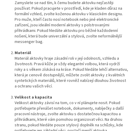
Zamyslete se nad tím, k čemu budete aktovku nejčastěji
používat. Pokud pracujete v prostředí, kde je kladen důraz na
formální vzhled, zvolte koženou aktovku v klasickém designu.
Pro muže, kteří často nosí notebook nebo jiné elektronické
zařízení, jsou ideální moderní aktovky s polstrovanými
přihrádkami. Pokud hledáte aktovku pro běžné každodenní
nošení, která bude univerzální a stylová, zvolte neformálnější
messenger bag.
Materiál
Materiál aktovky hraje zásadní roli v její odolnosti, vzhledu a
životnosti. Pravá kůže je vždy elegantní volbou, která vydrží
roky a s věkem získává na kráse. Pokud hledáte lehčí alternativu,
která je cenově dostupnější, můžete zvolit aktovky z kvalitních
syntetických materiálů, které rovněž nabízejí dlouhou životnost
a ochranu vašich věcí.
Velikost a kapacita
Velikost aktovky závisí na tom, co v ní plánujete nosit. Pokud
potřebujete přenášet notebook, dokumenty, nabíječky a další
pracovní nástroje, zvolte aktovku s dostatečnou kapacitou a
přihrádkami, které vám pomohou organizovat věci. Na druhou
stranu, pokud hledáte pouze stylový doplněk na schůzky, kde
potřebujete jen základní věci, postačí menší aktovka.