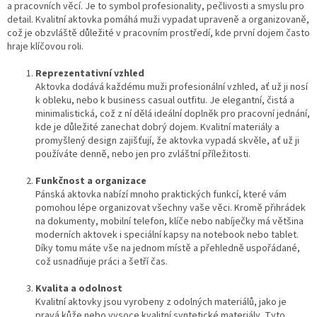
a pracovních věcí. Je to symbol profesionality, pečlivosti a smyslu pro
detail. Kvalitní aktovka pomáhá muži vypadat upraveně a organizovaně,
což je obzvláště důležité v pracovním prostředí, kde první dojem často
hraje klíčovou roli.
Reprezentativní vzhled
Aktovka dodává každému muži profesionální vzhled, ať už ji nosí
k obleku, nebo k business casual outfitu. Je elegantní, čistá a
minimalistická, což z ní dělá ideální doplněk pro pracovní jednání,
kde je důležité zanechat dobrý dojem. Kvalitní materiály a
promyšlený design zajišťují, že aktovka vypadá skvěle, ať už ji
používáte denně, nebo jen pro zvláštní příležitosti.
Funkčnost a organizace
Pánská aktovka nabízí mnoho praktických funkcí, které vám
pomohou lépe organizovat všechny vaše věci. Kromě přihrádek
na dokumenty, mobilní telefon, klíče nebo nabíječky má většina
moderních aktovek i speciální kapsy na notebook nebo tablet.
Díky tomu máte vše na jednom místě a přehledně uspořádané,
což usnadňuje práci a šetří čas.
Kvalita a odolnost
Kvalitní aktovky jsou vyrobeny z odolných materiálů, jako je
pravá kůže nebo vysoce kvalitní syntetické materiály. Tyto