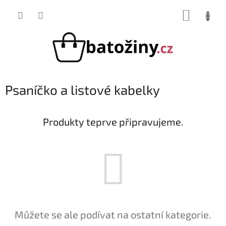
Přejít
NÁKUP
na
obsah
KOŠÍK
Psaníčko a listové kabelky
Produkty teprve připravujeme.
Můžete se ale podívat na ostatní kategorie.