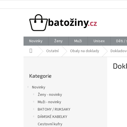
Přejít
na
obsah
Novinky
Ženy
Muži
Unisex
Děti /
Domů
Ostatní
Obaly na doklady
Dokladov
P
Dok
o
Přeskočit
s
Kategorie
kategorie
t
r
Novinky
a
Ženy - novinky
n
Muži - novinky
n
í
BATOHY / RUKSAKY
p
DÁMSKÉ KABELKY
a
Cestovní kufry