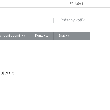
Přihlášení
NÁKUPNÍ
Prázdný košík
KOŠÍK
chodní podmínky
Kontakty
Značky
vujeme.