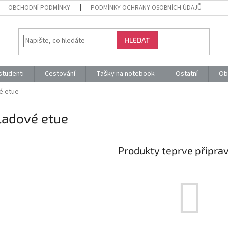
OBCHODNÍ PODMÍNKY
PODMÍNKY OCHRANY OSOBNÍCH ÚDAJŮ
HLEDAT
 studenti
Cestování
Tašky na notebook
Ostatní
Ob
é etue
ladové etue
Produkty teprve připra