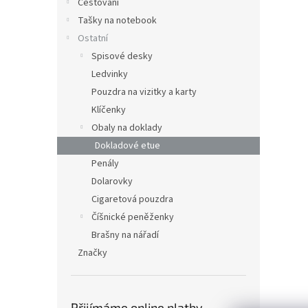
Cestování
Tašky na notebook
Ostatní
Spisové desky
Ledvinky
Pouzdra na vizitky a karty
Klíčenky
Obaly na doklady
Dokladové etue
Penály
Dolarovky
Cigaretová pouzdra
Číšnické peněženky
Brašny na nářadí
Značky
Přijímáme online platby