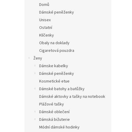
n
Domů
e
Dámské peněženky
l
Unisex
Ostatní
Klíčenky
Obaly na doklady
Cigaretová pouzdra
Ženy
Dámske kabelky
Dámské peněženky
Kosmetické etue
Dámské batohy a batůžky
Dámské aktovky a tašky na notebook
Plážové tašky
Dámské oblečení
Dámská bižuterie
Módní dámské hodinky