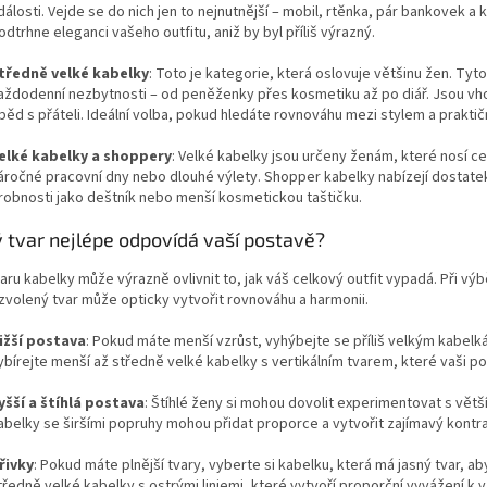
dálosti. Vejde se do nich jen to nejnutnější – mobil, rtěnka, pár bankovek a k
odtrhne eleganci vašeho outfitu, aniž by byl příliš výrazný.
tředně velké kabelky
: Toto je kategorie, která oslovuje většinu žen. Ty
aždodenní nezbytnosti – od peněženky přes kosmetiku až po diář. Jsou v
běd s přáteli. Ideální volba, pokud hledáte rovnováhu mezi stylem a praktič
elké kabelky a shoppery
: Velké kabelky jsou určeny ženám, které nosí cel
áročné pracovní dny nebo dlouhé výlety. Shopper kabelky nabízejí dostatek 
robnosti jako deštník nebo menší kosmetickou taštičku.
ý tvar nejlépe odpovídá vaší postavě?
aru kabelky může výrazně ovlivnit to, jak váš celkový outfit vypadá. Při v
volený tvar může opticky vytvořit rovnováhu a harmonii.
ižší postava
: Pokud máte menší vzrůst, vyhýbejte se příliš velkým kabelk
ybírejte menší až středně velké kabelky s vertikálním tvarem, které vaši po
yšší a štíhlá postava
: Štíhlé ženy si mohou dovolit experimentovat s větš
abelky se širšími popruhy mohou přidat proporce a vytvořit zajímavý kontras
řivky
: Pokud máte plnější tvary, vyberte si kabelku, která má jasný tvar, ab
tředně velké kabelky s ostrými liniemi, které vytvoří proporční vyvážení k 