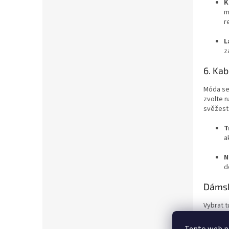
K
m
r
L
z
6. Kab
Móda se 
zvolte n
svěžest
T
a
N
d
Dámsk
Vybrat t
se zamys
trendy.