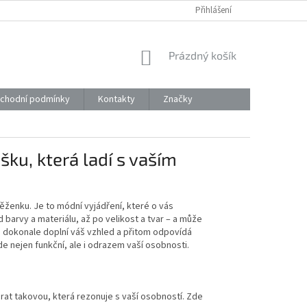
Přihlášení
NÁKUPNÍ
Prázdný košík
KOŠÍK
chodní podmínky
Kontakty
Značky
ku, která ladí s vaším
ěženku. Je to módní vyjádření, které o vás
 barvy a materiálu, až po velikost a tvar – a může
rá dokonale doplní váš vzhled a přitom odpovídá
 nejen funkční, ale i odrazem vaší osobnosti.
brat takovou, která rezonuje s vaší osobností. Zde