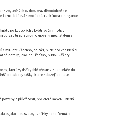
ku bez zbytečných ozdob, pravděpodobně se
 je černá, béžová nebo šedá. Funkčnost a elegance
 Sáhněte po kabelkách s květinovými motivy,
ní udržet tu správnou rovnováhu mezi stylem a
ů a milujete všechno, co září, bude pro vás ideální
azné detaily, jako jsou řetízky, budou váš styl
belku, která vydrží rychlé přesuny z kanceláře do
ětší crossbody tašky, které nabízejí dostatek
é potřeby a příležitosti, pro které kabelku hledá.
í akce, jako jsou svatby, večírky nebo formální