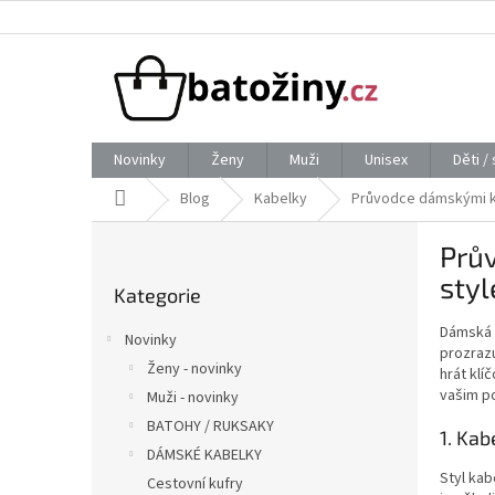
Přejít
na
obsah
Novinky
Ženy
Muži
Unisex
Děti /
Domů
Blog
Kabelky
Průvodce dámskými kab
P
Prův
o
Přeskočit
s
sty
Kategorie
kategorie
t
r
Dámská k
Novinky
a
prozraz
Ženy - novinky
hrát klí
n
vašim po
Muži - novinky
n
í
BATOHY / RUKSAKY
1. Kab
p
DÁMSKÉ KABELKY
a
Styl kab
Cestovní kufry