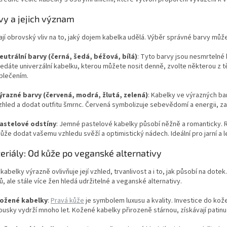
vy a jejich význam
jí obrovský vliv na to, jaký dojem kabelka udělá. Výběr správné barvy může
eutrální barvy (černá, šedá, béžová, bílá)
: Tyto barvy jsou nesmrtelné 
ledáte univerzální kabelku, kterou můžete nosit denně, zvolte některou z tě
blečením.
ýrazné barvy (červená, modrá, žlutá, zelená)
: Kabelky ve výrazných ba
zhled a dodat outfitu šmrnc. Červená symbolizuje sebevědomí a energii, za
astelové odstíny
: Jemné pastelové kabelky působí něžně a romanticky.
ůže dodat vašemu vzhledu svěží a optimistický nádech. Ideální pro jarní a l
eriály: Od kůže po veganské alternativy
 kabelky výrazně ovlivňuje její vzhled, trvanlivost a i to, jak působí na dotek
ů, ale stále více žen hledá udržitelné a veganské alternativy.
ožené kabelky
:
Pravá kůže
je symbolem luxusu a kvality. Investice do kož
ousky vydrží mnoho let. Kožené kabelky přirozeně stárnou, získávají patinu 