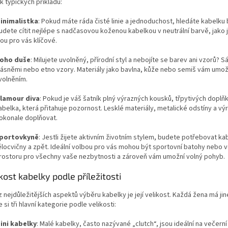
ik typických příkladů:
inimalistka
: Pokud máte ráda čisté linie a jednoduchost, hledáte kabel
udete cítit nejlépe s nadčasovou koženou kabelkou v neutrální barvě, jako
sou pro vás klíčové.
oho duše
: Milujete uvolněný, přírodní styl a nebojíte se barev ani vzorů?
řásněmi nebo etno vzory. Materiály jako bavlna, kůže nebo semiš vám umož
volněním.
lamour diva
: Pokud je váš šatník plný výrazných kousků, třpytivých doplňk
abelka, která přitahuje pozornost. Lesklé materiály, metalické odstíny a výr
okonale doplňovat.
portovkyně
: Jestli žijete aktivním životním stylem, budete potřebovat ka
ělocvičny a zpět. Ideální volbou pro vás mohou být sportovní batohy nebo v
rostoru pro všechny vaše nezbytnosti a zároveň vám umožní volný pohyb.
ikost kabelky podle příležitosti
 nejdůležitějších aspektů výběru kabelky je její velikost. Každá žena má jin
 si tři hlavní kategorie podle velikosti:
ini kabelky
: Malé kabelky, často nazývané „clutch“, jsou ideální na večern