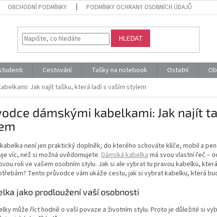
OBCHODNÍ PODMÍNKY
PODMÍNKY OCHRANY OSOBNÍCH ÚDAJŮ
HLEDAT
 studenti
Cestování
Tašky na notebook
Ostatní
Ob
elkami: Jak najít tašku, která ladí s vaším stylem
odce dámskými kabelkami: Jak najít taš
lem
abelka není jen praktický doplněk, do kterého schováte klíče, mobil a pen
uje víc, než si možná uvědomujete.
Dámská kabelka
má svou vlastní řeč – od
čovou roli ve vašem osobním stylu. Jak si ale vybrat tu pravou kabelku, kte
třebám? Tento průvodce vám ukáže cestu, jak si vybrat kabelku, která bude
elka jako prodloužení vaší osobnosti
elky může říct hodně o vaší povaze a životním stylu. Proto je důležité si vy