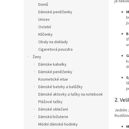
n
je někol
Domů
e
M
Dámské peněženky
l
b
Unisex
j
Ostatní
B
Klíčenky
t
Obaly na doklady
u
Cigaretová pouzdra
G
Ženy
k
Dámske kabelky
d
Dámské peněženky
S
Kosmetické etue
t
Dámské batohy a batůžky
p
Dámské aktovky a tašky na notebook
2. Vel
Plážové tašky
Dámské oblečení
Jedním z
Rozlišme
Dámská bižuterie
Módní dámské hodinky
M