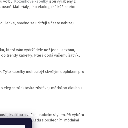
ou volbu.
Koženkové kabelky
jsou vyráběny z
luxusně. Materiály jako ekologická kůže nebo
ou lehké, snadno se udržují a často nabízejí
ku, která vám vydrží déle než jednu sezónu,
t do trendy kabelky, která dodá vašemu šatníku
ry. Tyto kabelky mohou být skvělým doplňkem pro
o elegantní aktovka zůstávají módní po dlouhou
ostí, kvalitou a vaším osobním stylem. Při výběru
nebo chcete být v souladu s posledními módními
ním.