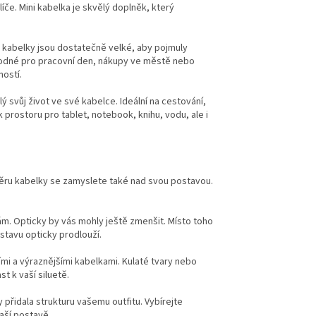
líče. Mini kabelka je skvělý doplněk, který
to kabelky jsou dostatečně velké, aby pojmuly
hodné pro pracovní den, nákupy ve městě nebo
ností.
ý svůj život ve své kabelce. Ideální na cestování,
prostoru pro tablet, notebook, knihu, vodu, ale i
ýběru kabelky se zamyslete také nad svou postavou.
ám. Opticky by vás mohly ještě zmenšit. Místo toho
stavu opticky prodlouží.
ími a výraznějšími kabelkami. Kulaté tvary nebo
t k vaší siluetě.
y přidala strukturu vašemu outfitu. Vybírejte
vaší postavě.