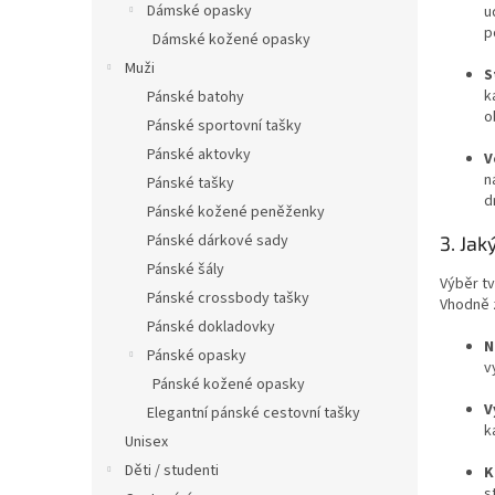
Dámské opasky
u
p
Dámské kožené opasky
Muži
S
k
Pánské batohy
o
Pánské sportovní tašky
Pánské aktovky
V
n
Pánské tašky
d
Pánské kožené peněženky
Pánské dárkové sady
3. Jak
Pánské šály
Výběr tv
Pánské crossbody tašky
Vhodně z
Pánské dokladovky
N
Pánské opasky
v
Pánské kožené opasky
V
Elegantní pánské cestovní tašky
k
Unisex
Děti / studenti
K
s