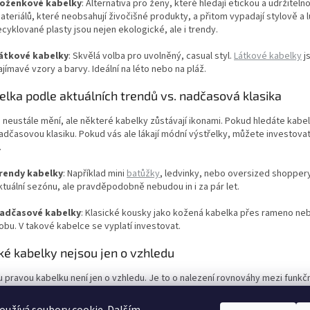
oženkové kabelky
: Alternativa pro ženy, které hledají etickou a udržiteln
ateriálů, které neobsahují živočišné produkty, a přitom vypadají stylově a 
ecyklované plasty jsou nejen ekologické, ale i trendy.
átkové kabelky
: Skvělá volba pro uvolněný, casual styl.
Látkové kabelky
js
ajímavé vzory a barvy. Ideální na léto nebo na pláž.
elka podle aktuálních trendů vs. nadčasová klasika
neustále mění, ale některé kabelky zůstávají ikonami. Pokud hledáte kabel
adčasovou klasiku. Pokud vás ale lákají módní výstřelky, můžete investova
.
rendy kabelky
: Například mini
batůžky
, ledvinky, nebo oversized shoppe
ktuální sezónu, ale pravděpodobně nebudou in i za pár let.
adčasové kabelky
: Klasické kousky jako kožená kabelka přes rameno neb
obu. V takové kabelce se vyplatí investovat.
é kabelky nejsou jen o vzhledu
u pravou kabelku není jen o vzhledu. Je to o nalezení rovnováhy mezi funkčn
lete nad tím, co vám vyhovuje nejvíc – jestli hledáte univerzální klasiku, 
 Kabelka je nejen praktickým pomocníkem, ale i důležitým módním prohláše