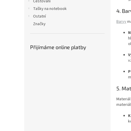
Cestování
Tašky na notebook
4. Bar
Ostatní
Barvy
ma
Značky
N
h
o
Přijímáme online platby
V
v
P
m
5. Mat
Materiál
materiál
K
k