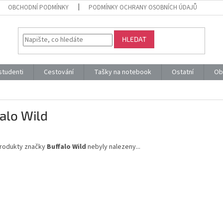
OBCHODNÍ PODMÍNKY
PODMÍNKY OCHRANY OSOBNÍCH ÚDAJŮ
HLEDAT
 studenti
Cestování
Tašky na notebook
Ostatní
Ob
alo Wild
rodukty značky
Buffalo Wild
nebyly nalezeny...