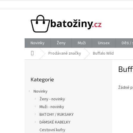
Přejít
na
obsah
Novinky
Ženy
Muži
Unisex
Děti /
Domů
Prodávané značky
Buffalo Wild
P
Buff
o
Přeskočit
s
Kategorie
kategorie
t
Žádné p
r
Novinky
a
Ženy - novinky
n
Muži - novinky
n
í
BATOHY / RUKSAKY
p
DÁMSKÉ KABELKY
a
Cestovní kufry