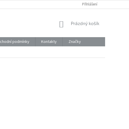
Přihlášení
NÁKUPNÍ
Prázdný košík
KOŠÍK
chodní podmínky
Kontakty
Značky