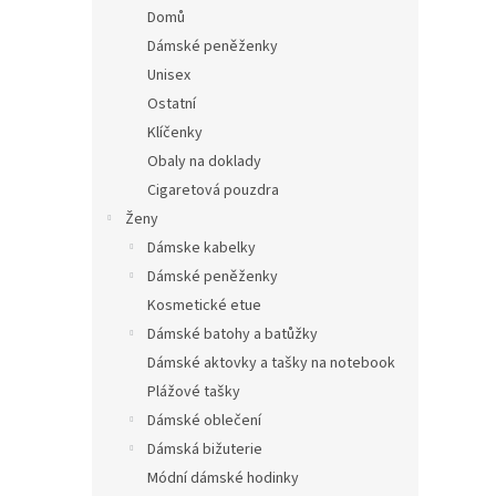
n
Domů
e
Dámské peněženky
l
Unisex
Ostatní
Klíčenky
Obaly na doklady
Cigaretová pouzdra
Ženy
Dámske kabelky
Dámské peněženky
Kosmetické etue
Dámské batohy a batůžky
Dámské aktovky a tašky na notebook
Plážové tašky
Dámské oblečení
Dámská bižuterie
Módní dámské hodinky