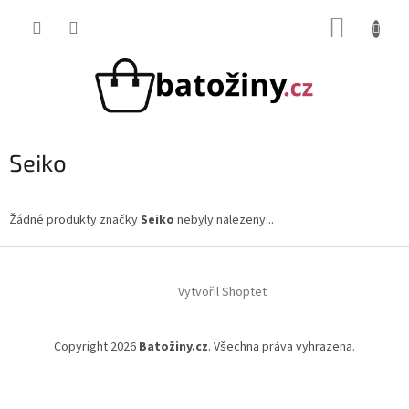
Přejít
NÁKUP
na
obsah
KOŠÍK
Seiko
Žádné produkty značky
Seiko
nebyly nalezeny...
Z
á
Vytvořil Shoptet
p
a
t
Copyright 2026
Batožiny.cz
. Všechna práva vyhrazena.
í