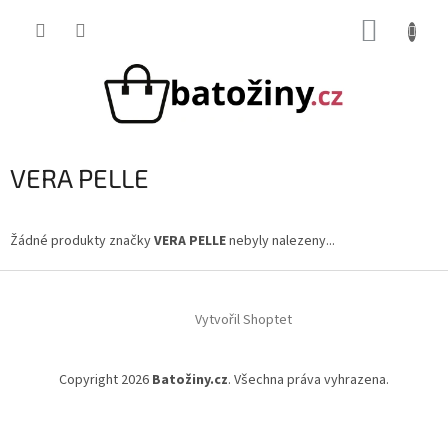
Přejít
NÁKUP
na
obsah
KOŠÍK
VERA PELLE
Žádné produkty značky
VERA PELLE
nebyly nalezeny...
Z
á
Vytvořil Shoptet
p
a
t
Copyright 2026
Batožiny.cz
. Všechna práva vyhrazena.
í