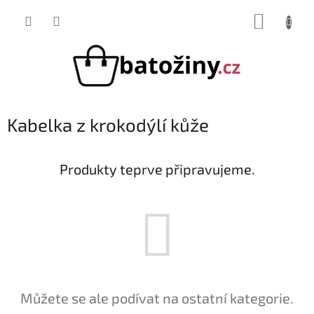
Přejít
NÁKUP
na
obsah
KOŠÍK
Kabelka z krokodýlí kůže
Produkty teprve připravujeme.
Můžete se ale podívat na ostatní kategorie.